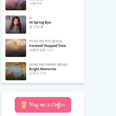
사랑이야
IU
Hi Spring Bye
봄 안녕 봄
YOON YEO KYU (윤여규)
Farewell Stopped Time
이별에 멈춘 시간
HONG DAE KWANG (홍대광)
Bright Memories
눈부신 기억
Buy me a Coffee