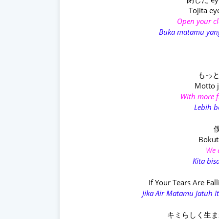
Tojita ey
Open your cl
Buka matamu yang
もっと
Motto j
With more 
Lebih b
Bokut
We 
Kita bi
If Your Tears Are Fa
Jika Air Matamu Jatuh
キミらしく生まれ変わ