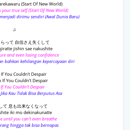
arekawaru (Start Of New World)
s your true self (Start Of New World)
 menjadi dirimu sendiri (Awal Dunia Baru)
♫
らって 自信さえ失くして
jiratte jishin sae nakushite
ure and even losing confidence
n bahkan kehilangan kepercayaan diri
 You Couldn't Despair
If You Couldn't Despair
 If You Couldn't Despair
Jika Kau Tidak Bisa Berputus Asa
して 息も出来なくなって
shite iki mo dekinakunatte
 until you can't even breathe
orang hingga tak bisa bernapas