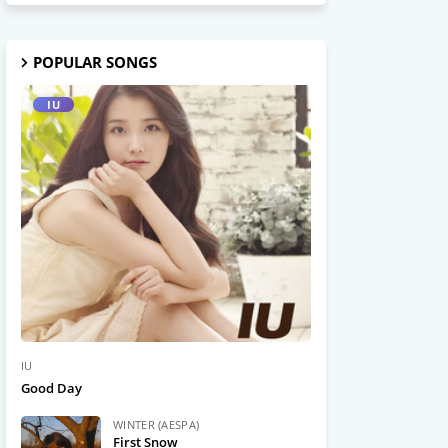
POPULAR SONGS
IU
IU
Good Day
WINTER (AESPA)
First Snow