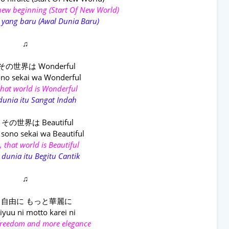
new beginning (Start Of New World)
 yang baru (Awal Dunia Baru)
♫
 その世界は Wonderful
no sekai wa Wonderful
that world is Wonderful
dunia itu Sangat Indah
その世界は Beautiful
sono sekai wa Beautiful
, that world is Beautiful
 dunia itu Begitu Cantik
♫
自由に もっと華麗に
iyuu ni motto karei ni
freedom and more elegance