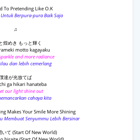
ard To Pretending Like O.K
 Untuk Berpura-pura Baik Saja
♫
と煌めき もっと輝く
rameki motto kagayaku
sparkle and more radiance
kilau dan lebih cemerlang
僕達が光放てば
hi ga hikari hanateba
let our light shine out
 memancarkan cahaya kita
lling Makes Your Smile More Shining
 Itu Membuat Senyummu Lebih Bersinar
(Start Of New World)
 o hiraite (Start Of New World)