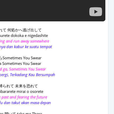
れて 何処かへ逃げ出して
urete dokoka e nigedashite
hing and run away somewhere
nya dan kabur ke suatu tempat
ometimes You Swear
ra Sometimes You Swear
uld go, Sometimes You Swear
a pergi, Terkadang Kau Bersumpah
縛られて 未来を恐れて
ibararete mirai o osorete
 past and fearing the future
alu dan takut akan masa depan
s 開いて take me There