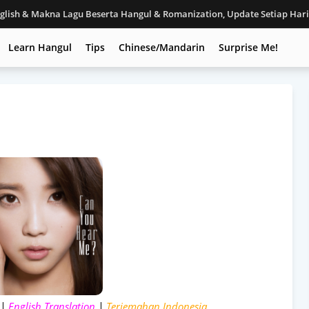
nglish & Makna Lagu Beserta Hangul & Romanization, Update Setiap Har
Learn Hangul
Tips
Chinese/Mandarin
Surprise Me!
 |
English Translation
|
Terjemahan Indonesia