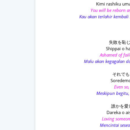
Kimi rashiku um
You will be reborn a
Kau akan terlahir kembali
失敗を恥じ
Shippai o ha
Ashamed of fail
Malu akan kegagalan da
それでも If
Soredemo 
Even so,
Meskipun begitu, 
誰かを愛
Dareka o ai
Loving someone
Mencintai sese