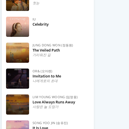
첫눈
IU
Celebrity
JUNG DONG WON (정동원)
The Veiled Path
가리워진 길
OR& (오아랜)
Invitation to Me
나에게로의 초대
LIM YOUNG WOONG (임영웅)
Love Always Runs Away
사랑은 늘 도망가
SONG YOO JIN (송유진)
It Is Love