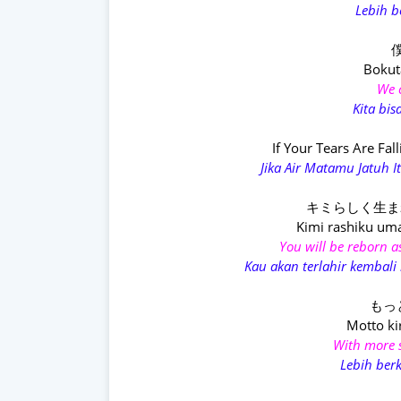
Lebih b
Bokut
We 
Kita bi
If Your Tears Are Fa
Jika Air Matamu Jatuh
キミらしく生まれ変わ
Kimi rashiku um
You will be reborn a
Kau akan terlahir kembali
もっ
Motto ki
With more 
Lebih ber