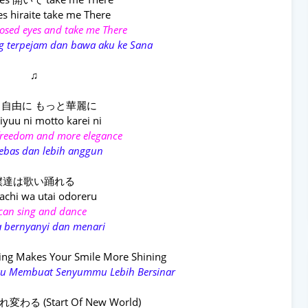
es hiraite take me There
osed eyes and take me There
 terpejam dan bawa aku ke Sana
♫
自由に もっと華麗に
iyuu ni motto karei ni
freedom and more elegance
ebas dan lebih anggun
僕達は歌い踊れる
achi wa utai odoreru
can sing and dance
sa bernyanyi dan menari
lling Makes Your Smile More Shining
 Itu Membuat Senyummu Lebih Bersinar
る (Start Of New World)