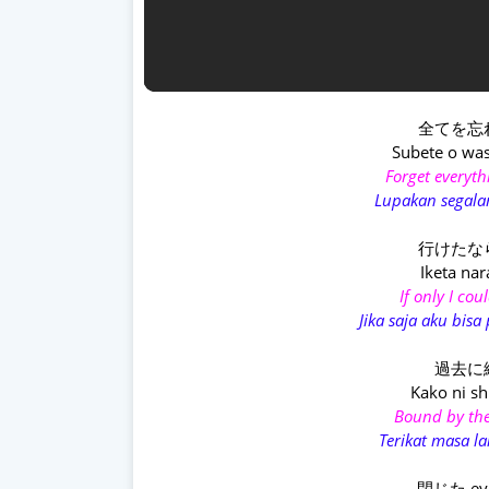
全てを忘
Subete o was
Forget everyt
Lupakan segala
行けたならS
Iketa na
If only I co
Jika saja aku bis
過去に
Kako ni sh
Bound by the
Terikat masa l
閉じた eye