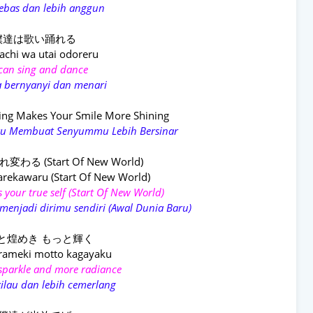
ebas dan lebih anggun
僕達は歌い踊れる
achi wa utai odoreru
can sing and dance
sa bernyanyi dan menari
lling Makes Your Smile More Shining
 Itu Membuat Senyummu Lebih Bersinar
る (Start Of New World)
arekawaru (Start Of New World)
s your true self (Start Of New World)
 menjadi dirimu sendiri (Awal Dunia Baru)
と煌めき もっと輝く
rameki motto kagayaku
sparkle and more radiance
kilau dan lebih cemerlang