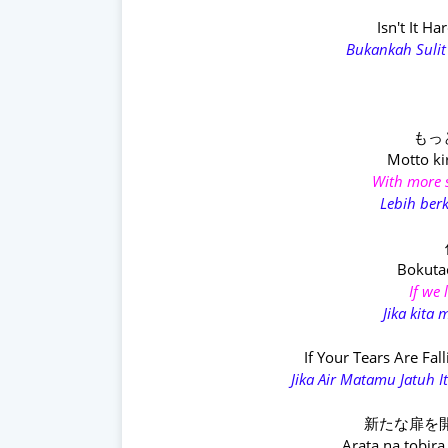
Isn't It H
Bukankah Sulit
もっ
Motto ki
With more 
Lebih ber
Bokutac
If we 
Jika kita
If Your Tears Are Fa
Jika Air Matamu Jatuh
新たな扉を開いて 
Arata na tobira