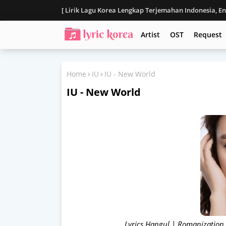
[ Lirik Lagu Korea Lengkap Terjemahan Indonesia, E
Disclaimer
Artist
OST
Request
Home
IU
IU - New World
IU - New World
Lyrics Hangul | Romanization