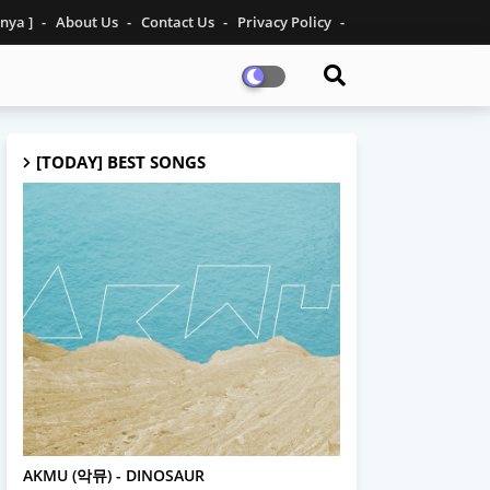
inya ]
About Us
Contact Us
Privacy Policy
[TODAY] BEST SONGS
AKMU
AKMU (악뮤) - DINOSAUR