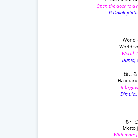
Open the door to a 
Bukalah pintu
World
World so
World, 
Dunia, 
始まる 
Hajimaru 
It begins
Dimulai,
もっと
Motto j
With more 