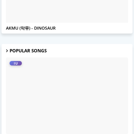
AKMU
AKMU (악뮤) - DINOSAUR
POPULAR SONGS
IU