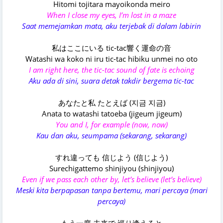
Hitomi tojitara mayoikonda meiro
When I close my eyes, I’m lost in a maze
Saat memejamkan mata, aku terjebak di dalam labirin
私はここにいる tic-tac響く運命の音
Watashi wa koko ni iru tic-tac hibiku unmei no oto
I am right here, the tic-tac sound of fate is echoing
Aku ada di sini, suara detak takdir bergema tic-tac
あなたと私 たとえば (지금 지금)
Anata to watashi tatoeba (jigeum jigeum)
You and I, for example (now, now)
Kau dan aku, seumpama (sekarang, sekarang)
すれ違っても 信じよう (信じよう)
Surechigattemo shinjiyou (shinjiyou)
Even if we pass each other by, let’s believe (let’s believe)
Meski kita berpapasan tanpa bertemu, mari percaya (mari
percaya)