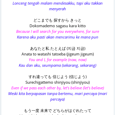
Lonceng tengah malam mendesakku, tapi aku takkan
menyerah
どこまでも 探すから きっと
Dokomademo sagasu kara kitto
Because I will search for you everywhere, for sure
Karena aku pasti akan mencarimu ke mana pun
あなたと私 たとえば (지금 지금)
Anata to watashi tatoeba (jigeum jigeum)
You and I, for example (now, now)
Kau dan aku, seumpama (sekarang, sekarang)
すれ違っても 信じよう (信じよう)
Surechigattemo shinjiyou (shinjiyou)
Even if we pass each other by, let’s believe (let’s believe)
Meski kita berpapasan tanpa bertemu, mari percaya (mari
percaya)
もう一度 未来で どちらがはぐれたって