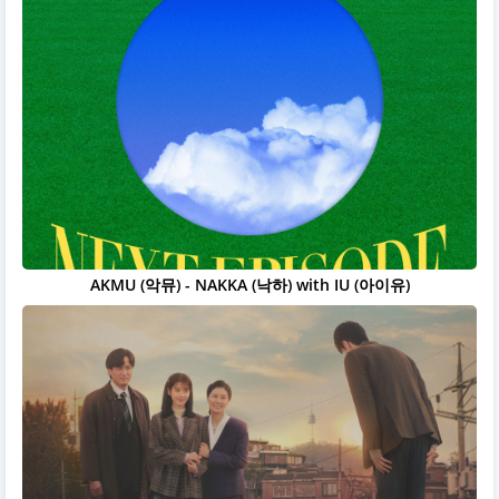
AKMU (악뮤) - NAKKA (낙하) with IU (아이유)