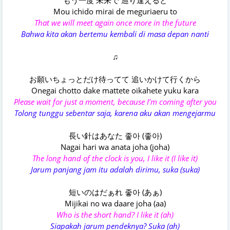
もう一度 未来で 巡り逢えると
Mou ichido mirai de meguriaeru to
That we will meet again once more in the future
Bahwa kita akan bertemu kembali di masa depan nanti
♫
お願いちょっとだけ待ってて 追いかけて行くから
Onegai chotto dake mattete oikahete yuku kara
Please wait for just a moment, because I’m coming after you
Tolong tunggu sebentar saja, karena aku akan mengejarmu
長い針はあなた 좋아 (좋아)
Nagai hari wa anata joha (joha)
The long hand of the clock is you, I like it (I like it)
Jarum panjang jam itu adalah dirimu, suka (suka)
短いのはだぁれ 좋아 (あぁ)
Mijikai no wa daare joha (aa)
Who is the short hand? I like it (ah)
Siapakah jarum pendeknya? Suka (ah)