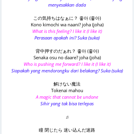
menyesakkan dada
この気持ちはなぁに？ 좋아 (좋아)
Kono kimochi wa naani? joha (joha)
What is this feeling? I like it (I like it)
Perasaan apakah ini? Suka (suka)
背中押すのだぁれ？ 좋아 (좋아)
Senaka osu no daare? joha (joha)
Who is pushing me forward? I like it (I like it)
Siapakah yang mendorongku dari belakang? Suka (suka)
解けない魔法
Tokenai mahou
A magic that cannot be undone
Sihir yang tak bisa terlepas
♫
瞳 閉じたら 迷い込んだ迷路