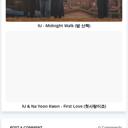
IU - Midnight Walk (밤 산책)
IU & Na Yoon Kwon - First Love (첫사랑이죠)
0 Comments
POST A COMMENT