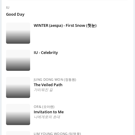
IU
Good Day
WINTER (aespa) - First Snow (첫눈)
IU - Celebrity
JUNG DONG WON (정동원)
The Veiled Path
가리워진 길
OR& (오아랜)
Invitation to Me
나에게로의 초대
LIM YOUNG WOONG (임영웅)