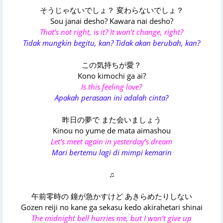
そうじゃないでしょ？ 変わらないでしょ？
Sou janai desho? Kawara nai desho?
That’s not right, is it? It won't change, right?
Tidak mungkin begitu, kan? Tidak akan berubah, kan?
この気持ちが愛？
Kono kimochi ga ai?
Is this feeling love?
Apakah perasaan ini adalah cinta?
昨日の夢で また会いましょう
Kinou no yume de mata aimashou
Let’s meet again in yesterday’s dream
Mari bertemu lagi di mimpi kemarin
♫
午前零時の 鐘が急かすけど あきらめたりしない
Gozen reiji no kane ga sekasu kedo akirahetari shinai
The midnight bell hurries me, but I won’t give up