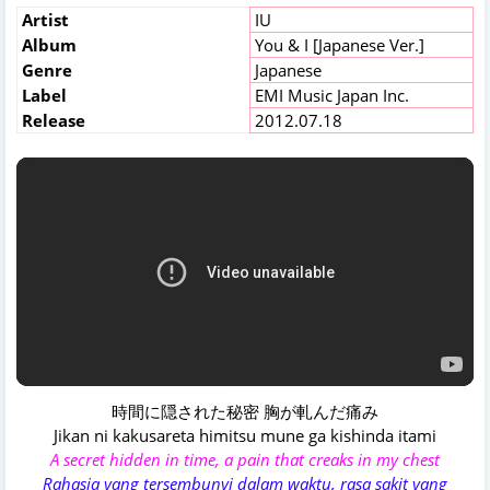
Artist
IU
Album
You & I [Japanese Ver.]
Genre
Japanese
Label
EMI Music Japan Inc.
Release
2012.07.18
時間に隠された秘密 胸が軋んだ痛み
Jikan ni kakusareta himitsu mune ga kishinda itami
A secret hidden in time, a pain that creaks in my chest
Rahasia yang tersembunyi dalam waktu, rasa sakit yang