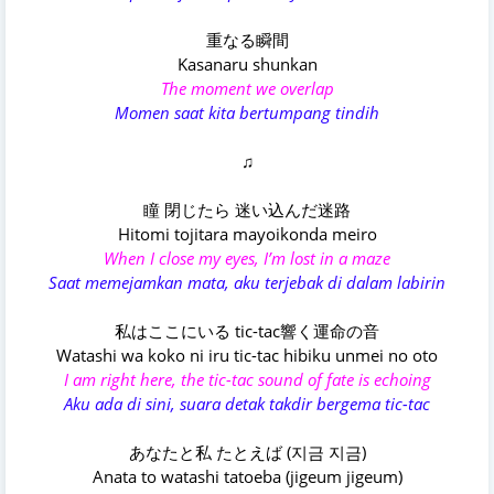
重なる瞬間
Kasanaru shunkan
The moment we overlap
Momen saat kita bertumpang tindih
♫
瞳 閉じたら 迷い込んだ迷路
Hitomi tojitara mayoikonda meiro
When I close my eyes, I’m lost in a maze
Saat memejamkan mata, aku terjebak di dalam labirin
私はここにいる tic-tac響く運命の音
Watashi wa koko ni iru tic-tac hibiku unmei no oto
I am right here, the tic-tac sound of fate is echoing
Aku ada di sini, suara detak takdir bergema tic-tac
あなたと私 たとえば (지금 지금)
Anata to watashi tatoeba (jigeum jigeum)