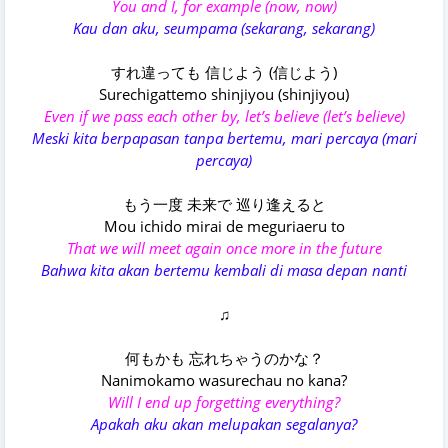
You and I, for example (now, now)
Kau dan aku, seumpama (sekarang, sekarang)
すれ違っても 信じよう (信じよう)
Surechigattemo shinjiyou (shinjiyou)
Even if we pass each other by, let’s believe (let’s believe)
Meski kita berpapasan tanpa bertemu, mari percaya (mari
percaya)
もう一度 未来で 巡り逢えると
Mou ichido mirai de meguriaeru to
That we will meet again once more in the future
Bahwa kita akan bertemu kembali di masa depan nanti
♫
何もかも 忘れちゃうのかな？
Nanimokamo wasurechau no kana?
Will I end up forgetting everything?
Apakah aku akan melupakan segalanya?