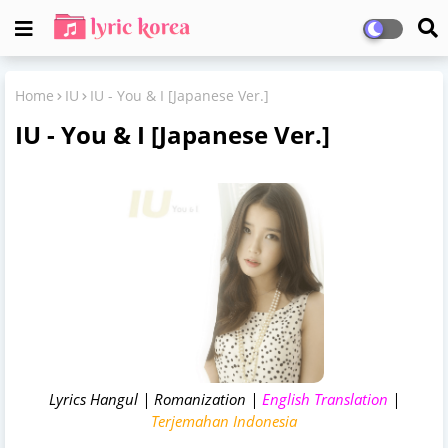
Home
IU
IU - You & I [Japanese Ver.]
IU - You & I [Japanese Ver.]
Lyrics Hangul | Romanization |
English Translation
|
Terjemahan Indonesia