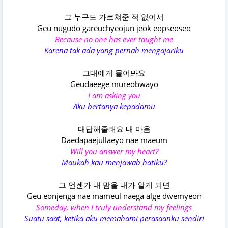
그 누구도 가르쳐준 적 없어서
Geu nugudo gareuchyeojun jeok eopseoseo
Because no one has ever taught me
Karena tak ada yang pernah mengajariku
그대에게 물어봐요
Geudaeege mureobwayo
I am asking you
Aku bertanya kepadamu
대답해줄래요 내 마음
Daedapaejullaeyo nae maeum
Will you answer my heart?
Maukah kau menjawab hatiku?
그 언젠가 내 맘을 내가 알게 되면
Geu eonjenga nae mameul naega alge dwemyeon
Someday, when I truly understand my feelings
Suatu saat, ketika aku memahami perasaanku sendiri