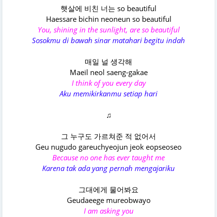
햇살에 비친 너는 so beautiful
Haessare bichin neoneun so beautiful
You, shining in the sunlight, are so beautiful
Sosokmu di bawah sinar matahari begitu indah
매일 널 생각해
Maeil neol saeng-gakae
I think of you every day
Aku memikirkanmu setiap hari
♫
그 누구도 가르쳐준 적 없어서
Geu nugudo gareuchyeojun jeok eopseoseo
Because no one has ever taught me
Karena tak ada yang pernah mengajariku
그대에게 물어봐요
Geudaeege mureobwayo
I am asking you