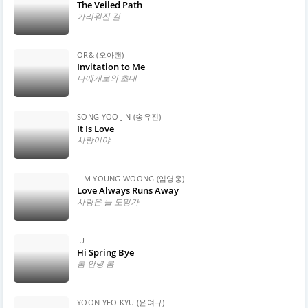
The Veiled Path
가리워진 길
OR& (오아랜)
Invitation to Me
나에게로의 초대
SONG YOO JIN (송유진)
It Is Love
사랑이야
LIM YOUNG WOONG (임영웅)
Love Always Runs Away
사랑은 늘 도망가
IU
Hi Spring Bye
봄 안녕 봄
YOON YEO KYU (윤여규)