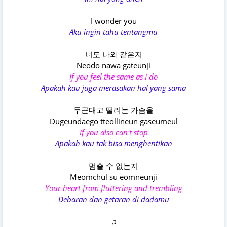
I wonder you
Aku ingin tahu tentangmu
너도 나와 같은지
Neodo nawa gateunji
If you feel the same as I do
Apakah kau juga merasakan hal yang sama
두근대고 떨리는 가슴을
Dugeundaego tteollineun gaseumeul
If you also can't stop
Apakah kau tak bisa menghentikan
멈출 수 없는지
Meomchul su eomneunji
Your heart from fluttering and trembling
Debaran dan getaran di dadamu
♫