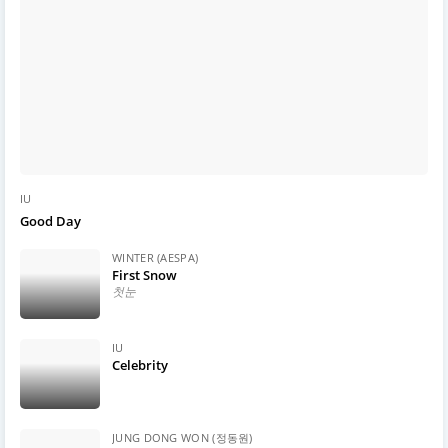
IU
Good Day
WINTER (AESPA)
First Snow
첫눈
IU
Celebrity
JUNG DONG WON (정동원)