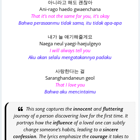
아니라고 해도 괜찮아
Ani-rago haedo gwaenchana
That it’s not the same for you, it's okay
Bahwa perasaanmu tidak sama, itu tidak apa-apa
내가 늘 얘기해줄게요
Naega neul yaegi-haejulgeyo
I will always tell you
Aku akan selalu mengatakannya padaku
사랑한다는 걸
Saranghandaneun geol
That I love you
Bahwa aku mencintaimu
This song captures the
innocent
and
fluttering
journey of a person discovering love for the first time. It
portrays how the
influence
of a loved one can subtly
change someone’s habits, leading to a
sincere
confession
. The lyrics emphasize the
courage
it takes to