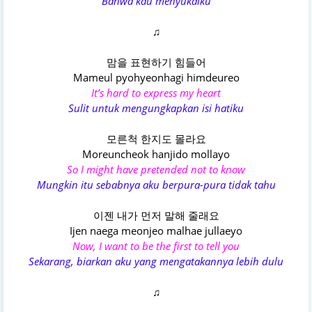
Bahwa kau menyukaiku
♫
맘을 표현하기 힘들어
Mameul pyohyeonhagi himdeureo
It’s hard to express my heart
Sulit untuk mengungkapkan isi hatiku
모른척 한지도 몰라요
Moreuncheok hanjido mollayo
So I might have pretended not to know
Mungkin itu sebabnya aku berpura-pura tidak tahu
이젠 내가 먼저 말해 줄래요
Ijen naega meonjeo malhae jullaeyo
Now, I want to be the first to tell you
Sekarang, biarkan aku yang mengatakannya lebih dulu
♫