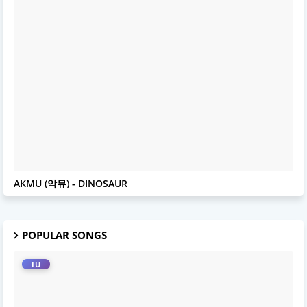
AKMU
AKMU (악뮤) - DINOSAUR
POPULAR SONGS
IU