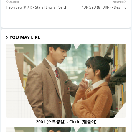
OLDER
NEWER
Heon Seo (헌서) - Stars [English Ver.]
YUNGYU (8TURN) - Destiny
YOU MAY LIKE
2001 (스무공일) - Circle (맴돌아)