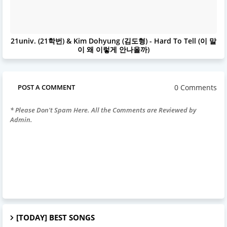
21univ. (21학번) & Kim Dohyung (김도형) - Hard To Tell (이 말
이 왜 이렇게 안나올까)
0 Comments
POST A COMMENT
* Please Don't Spam Here. All the Comments are Reviewed by
Admin.
[TODAY] BEST SONGS