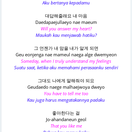
Aku bertanya kepadamu
대답해줄래요 내 마음
Daedapaejullaeyo nae maeum
Will you answer my heart?
Maukah kau menjawab hatiku?
그 언젠가 내 맘을 내가 알게 되면
Geu eonjenga nae mameul naega alge dwemyeon
Someday, when I truly understand my feelings
Suatu saat, ketika aku memahami perasaanku sendiri
그대도 나에게 말해줘야 되요
Geudaedo naege malhaejwoya dweyo
You have to tell me too
Kau juga harus mengatakannya padaku
좋아한다는 걸
Jo-ahandaneun geol
That you like me