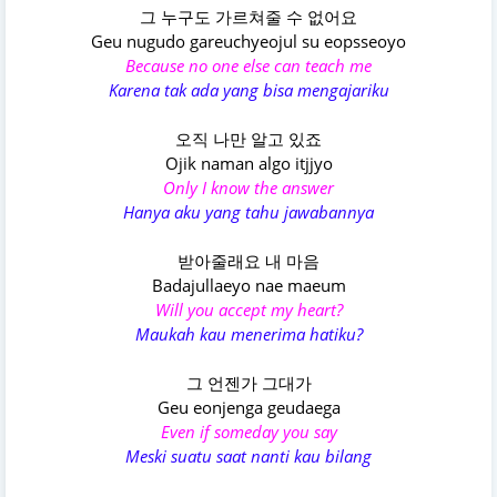
그 누구도 가르쳐줄 수 없어요
Geu nugudo gareuchyeojul su eopsseoyo
Because no one else can teach me
Karena tak ada yang bisa mengajariku
오직 나만 알고 있죠
Ojik naman algo itjjyo
Only I know the answer
Hanya aku yang tahu jawabannya
받아줄래요 내 마음
Badajullaeyo nae maeum
Will you accept my heart?
Maukah kau menerima hatiku?
그 언젠가 그대가
Geu eonjenga geudaega
Even if someday you say
Meski suatu saat nanti kau bilang