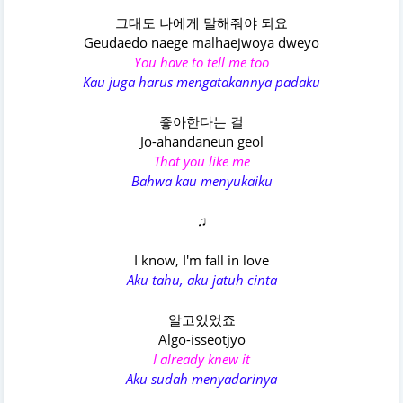
그대도 나에게 말해줘야 되요
Geudaedo naege malhaejwoya dweyo
You have to tell me too
Kau juga harus mengatakannya padaku
좋아한다는 걸
Jo-ahandaneun geol
That you like me
Bahwa kau menyukaiku
♫
I know, I'm fall in love
Aku tahu, aku jatuh cinta
알고있었죠
Algo-isseotjyo
I already knew it
Aku sudah menyadarinya