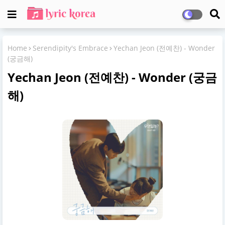
Home
Serendipity's Embrace
Yechan Jeon (전예찬) - Wonder
(궁금해)
Yechan Jeon (전예찬) - Wonder (궁금
해)