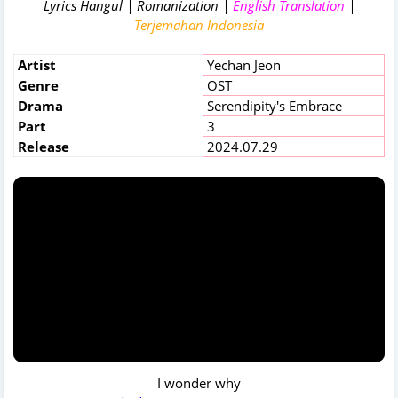
Lyrics Hangul | Romanization |
English Translation
|
Terjemahan Indonesia
Artist
Yechan Jeon
Genre
OST
Drama
Serendipity's Embrace
Part
3
Release
2024.07.29
I wonder why